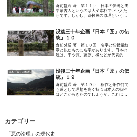
倉前盛通 著 第１１回 日本の伝統と美
学蒙古人というのは大変素朴でいい人た
ちです。しかし、遊牧民の原理というの
は、農耕社会の原理とは全く違いますか
ら、これで百年間支配されたら色々な意
味で農耕社会の伝統は崩れていくだろう
没後三十年企画『日本「匠」の伝
日本「匠」の伝統
と思います。一旦、徹底...
統』１０
倉前盛通 著 第１０回 名字と情報量紋
章と似たものに名字があります。日本の
姓は、平や源、藤原、橘などが代表的な
ものですが、その他に大体二百五十くら
いあります。中国や韓国にも、李や金、
朴、張などを代表的なものとして、約二
没後三十年企画『日本「匠」の伝
日本「匠」の伝統
百五十くらいあるらしい...
統』１９
倉前盛通 著 第１９回 稲作と畑作何で
も道として理想を高く持つ日本人の特性
はどこからきたのでしょうか。これは稲
作からきているのではないかと思われま
す。日本で稲を作るのには自発的意志を
必要とするからです。東南アジアのよう
に年に三回も米がとれる...
カテゴリー
「悪の論理」の現代史