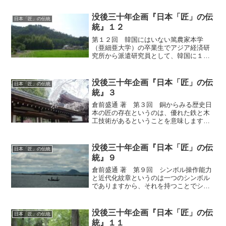
没後三十年企画『日本「匠」の伝
日本「匠」の伝統
統』１２
第１２回 韓国にはいない篤農家本学
（亜細亜大学）の卒業生でアジア経済研
究所から派遣研究員として、韓国に１０
年くらい留学した人がおられますが、そ
の彼に、韓国の農村を一言でいえばどう
いうことですかと聞いたことがありま
没後三十年企画『日本「匠」の伝
日本「匠」の伝統
す。その答えは、韓国の農村の...
統』３
倉前盛通 著 第３回 銅からみる歴史日
本の匠の存在というのは、優れた鉄と木
工技術があるということを意味します。
日本は非常に良い鉄を作る国でありまし
て、鋼のいいものを作ります。日本刀も
そうですが、道具でも鑿（のみ）や鉋
没後三十年企画『日本「匠」の伝
日本「匠」の伝統
（かんな）、鋸（のこぎり...
統』９
倉前盛通 著 第９回 シンボル操作能力
と近代化紋章というのは一つのシンボル
でありますから、それを持つことでシン
ボルをうまく操作する能力が養われるこ
とになります。しかも、日本には表の紋
と裏の紋の二つがあります。公式の紋章
没後三十年企画『日本「匠」の伝
日本「匠」の伝統
と非公式の紋章の二つを...
統』１１