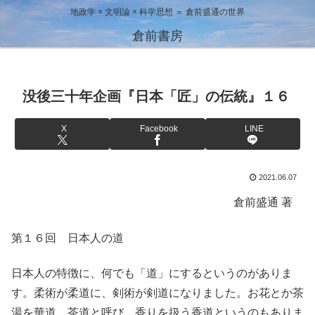
地政学 × 文明論 × 科学思想 ＝ 倉前盛通の世界
倉前書房
没後三十年企画『日本「匠」の伝統』１６
X
Facebook
LINE
2021.06.07
倉前盛通 著
第１６回 日本人の道
日本人の特徴に、何でも「道」にするというのがありま
す。柔術が柔道に、剣術が剣道になりました。お花とか茶
湯を華道、茶道と呼び、香りを扱う香道というのもありま