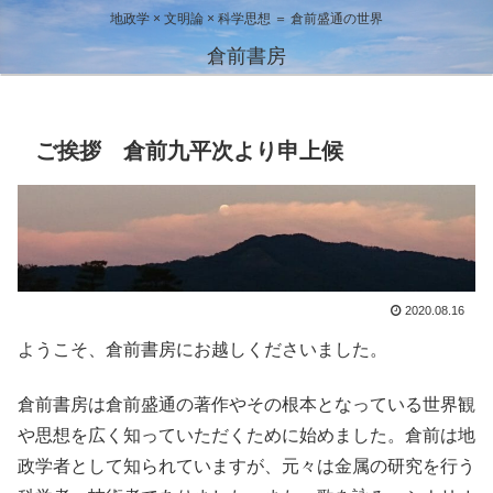
地政学 × 文明論 × 科学思想 ＝ 倉前盛通の世界
倉前書房
ご挨拶 倉前九平次より申上候
2020.08.16
ようこそ、倉前書房にお越しくださいました。
倉前書房は倉前盛通の著作やその根本となっている世界観
や思想を広く知っていただくために始めました。倉前は地
政学者として知られていますが、元々は金属の研究を行う