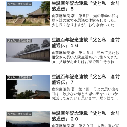
その光の帯を取れると思っていたのです
生誕百年記念連載『父と私 倉前
父と私 倉前盛通伝
が、なんて単純なんでしょ...
盛通伝』５
倉前麻須美 著 第５回 光の帯幼い私は
尼ヶ辻の家で不思議な体験もしました。
少し長くなりますが、お付き合いくださ
い。尼ヶ辻の間取りは板の間の隣が六畳
の座敷、その隣が３畳の納戸、長い廊
下、座敷の壁側にさび朱色の大黒柱があ
生誕百年記念連載『父と私 倉前
父と私 倉前盛通伝
りました。その右横に床の...
盛通伝』１６
倉前麻須美 著 第１６回 初めて見たお
祖父さん長い入院生活も少し飽きてきた
頃、父母がお正月はお家で過ごそうねと
お迎えに来てくれました。それがもうと
ても嬉しくて、相部屋のお姉さん達には
勿論のこと、バトル相手のおばさんにも
生誕百年記念連載『父と私 倉前
父と私 倉前盛通伝
バイバイと手を振って喜...
盛通伝』７
倉前麻須美 著 第７回 母との思い出今
回は、数少ない母との思い出をいくつか
お話してみたいと思います。尼ヶ辻で間
借りしている家の、道を挟んだお向かい
は魚屋さんでした。ある日、魚屋さんに
ご近所のおばさん達と一緒に母親がいる
生誕百年記念連載『父と私 倉前
父と私 倉前盛通伝
のを見つけ、私は道を横...
盛通伝』２０
倉前麻須美 著 第２０回 大阪に近い富