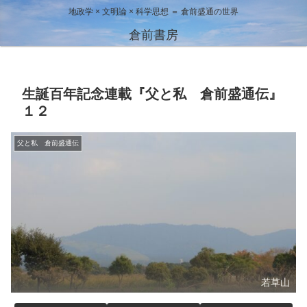
地政学 × 文明論 × 科学思想 ＝ 倉前盛通の世界
倉前書房
生誕百年記念連載『父と私 倉前盛通伝』
１２
父と私 倉前盛通伝
若草山