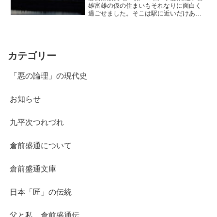
雄富雄の仮の住まいもそれなりに面白く
過ごせました。そこは駅に近いだけあっ
て賑やかで、何といっても、商店街が近
くとても便利でした。学校へ行くのも、
買い物のお手伝いをするのも楽で、それ
は母も同じだったでしょ...
カテゴリー
「悪の論理」の現代史
お知らせ
九平次つれづれ
倉前盛通について
倉前盛通文庫
日本「匠」の伝統
父と私 倉前盛通伝