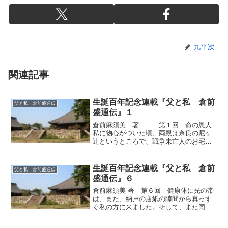
九平次
関連記事
生誕百年記念連載『父と私 倉前
父と私 倉前盛通伝
盛通伝』１
倉前麻須美 著 第１回 命の恩人
私に物心がついた頃、両親は奈良の尼ヶ
辻というところで、戦争未亡人のお宅の
二階を間借りしていました。幼児の頃の
私は頭でっかち、典型的な幼児体型で、
その階段を一人で上り終え框でほっと一
生誕百年記念連載『父と私 倉前
父と私 倉前盛通伝
息つくやいなや、あっとい...
盛通伝』６
倉前麻須美 著 第６回 健康体に光の帯
は、また、納戸の唐紙の隙間から真っす
ぐ私の方に来ました。そして、また同じ
様に、私の真上でピタッと止まりまし
た。私は、今度は初めから足を出したら