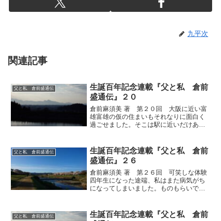
九平次
関連記事
生誕百年記念連載『父と私 倉前
父と私 倉前盛通伝
盛通伝』２０
倉前麻須美 著 第２０回 大阪に近い富
雄富雄の仮の住まいもそれなりに面白く
過ごせました。そこは駅に近いだけあっ
て賑やかで、何といっても、商店街が近
くとても便利でした。学校へ行くのも、
買い物のお手伝いをするのも楽で、それ
生誕百年記念連載『父と私 倉前
父と私 倉前盛通伝
は母も同じだったでしょ...
盛通伝』２６
倉前麻須美 著 第２６回 可笑しな体験
四年生になった途端、私はまた病気がち
になってしまいました。ものもらいで眼
科に行ったのをかわきりに、中耳炎で耳
鼻科に行き、耳朶の裏にできものが出来
て、それが体のあちこちに広がり皮膚科
生誕百年記念連載『父と私 倉前
父と私 倉前盛通伝
にも行くわで、多少大げ...