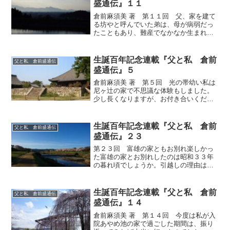
盛通伝』１１
倉前麻須美 著 第１１回 父、家を建て
る坊やと呼んでいた弟は、母が病弱だっ
たこともあり、難産でなかなか生まれて
こず、大変だったそうです。今の医学な
らば何の問題もないことも、当時は命が
けでした。坊やにはその時の後遺症が残
生誕百年記念連載『父と私 倉前
父と私 倉前盛通伝
り、脳性麻痺を背負って...
盛通伝』５
倉前麻須美 著 第５回 光の帯幼い私は
尼ヶ辻の家で不思議な体験もしました。
少し長くなりますが、お付き合いくださ
い。尼ヶ辻の間取りは板の間の隣が六畳
の座敷、その隣が３畳の納戸、長い廊
下、座敷の壁側にさび朱色の大黒柱があ
生誕百年記念連載『父と私 倉前
父と私 倉前盛通伝
りました。その右横に床の...
盛通伝』２３
第２３回 富雄の家ともお別れ楽しかっ
た富雄の家とお別れしたのは昭和３３年
の暮れ頃でしょうか。引越しの理由はい
ろいろあったと思いますが、地盤の問題
も大きかったのではないかと思います。
実は、前年の夏の終わり頃、台風がきて
生誕百年記念連載『父と私 倉前
父と私 倉前盛通伝
大雨になったのですが、そ...
盛通伝』１４
倉前麻須美 著 第１４回 今度は私が入
院あやめ池の家で過ごした期間は、振り