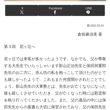
X
Facebook
LINE
2021.03.14
倉前麻須美 著
第３回 尼ヶ辻へ
尼ヶ辻では来客が多かったようです。なかでも、父が尊敬
する大先生でいらっしゃいます影山正治先生と保田與重郎
先生のお二方に、赤ん坊の私を抱っこして頂けたのがとて
も嬉しかったようで、これもまた何度聞かされたことでし
ょう。影山先生の大東塾とは、先生がお亡くなりになった
後も親しくさせていただき、父が亡くなった時には慰霊祭
を執り行ってくださいました。また、父の遺品の中には保
田先生からの葉書も大切に保管されており、父の保田先生