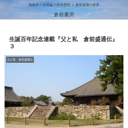
地政学 × 文明論 × 科学思想 ＝ 倉前盛通の世界
倉前書房
生誕百年記念連載『父と私 倉前盛通伝』
３
父と私 倉前盛通伝