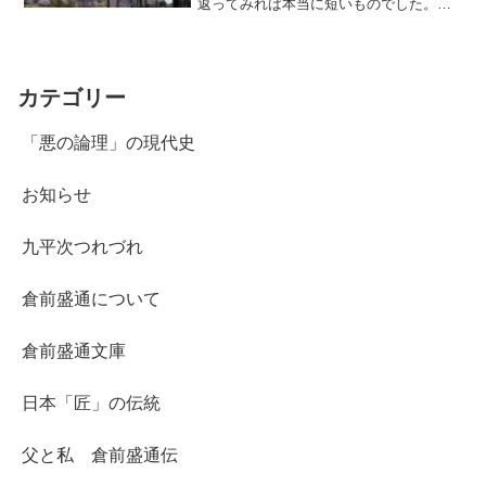
返ってみれば本当に短いものでした。一
年いたかどうかといったところです。そ
れでも、私にとって忘れらないことが起
こりました。小学校の健康診断の結果に
何か問題があり、私は先...
カテゴリー
「悪の論理」の現代史
お知らせ
九平次つれづれ
倉前盛通について
倉前盛通文庫
日本「匠」の伝統
父と私 倉前盛通伝